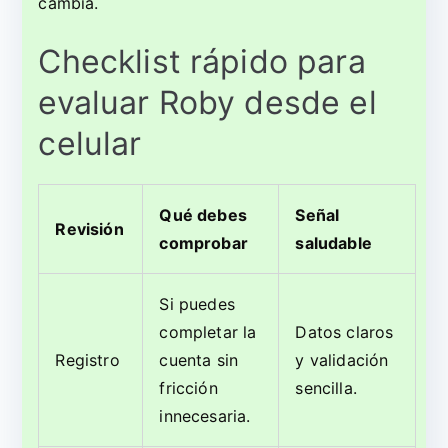
cambia.
Checklist rápido para
evaluar Roby desde el
celular
Qué debes
Señal
Revisión
comprobar
saludable
Si puedes
completar la
Datos claros
Registro
cuenta sin
y validación
fricción
sencilla.
innecesaria.