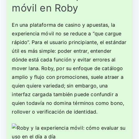
móvil en Roby
En una plataforma de casino y apuestas, la
experiencia móvil no se reduce a “que cargue
rápido”. Para el usuario principiante, el estándar
útil es más simple: poder entrar, entender
dónde está cada función y evitar errores al
mover lana. Roby, por su enfoque de catálogo
amplio y flujo con promociones, suele atraer a
quien quiere variedad; sin embargo, una
interfaz cargada también puede confundir a
quien todavía no domina términos como bono,
rollover o verificación de identidad.