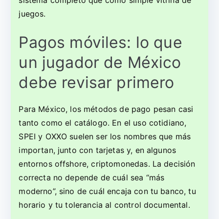
sistema completo que como simple vitrina de
juegos.
Pagos móviles: lo que
un jugador de México
debe revisar primero
Para México, los métodos de pago pesan casi
tanto como el catálogo. En el uso cotidiano,
SPEI y OXXO suelen ser los nombres que más
importan, junto con tarjetas y, en algunos
entornos offshore, criptomonedas. La decisión
correcta no depende de cuál sea “más
moderno”, sino de cuál encaja con tu banco, tu
horario y tu tolerancia al control documental.