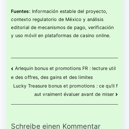
Fuentes:
Información estable del proyecto,
contexto regulatorio de México y análisis
editorial de mecanismos de pago, verificación
y uso móvil en plataformas de casino online.
Beitragsnavigation
Arlequin bonus et promotions FR : lecture util
e des offres, des gains et des limites
Lucky Treasure bonus et promotions : ce qu’il f
aut vraiment évaluer avant de miser
Schreibe einen Kommentar