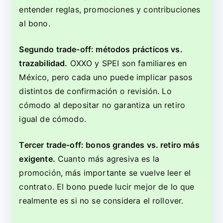
entender reglas, promociones y contribuciones
al bono.
Segundo trade-off: métodos prácticos vs.
trazabilidad.
OXXO y SPEI son familiares en
México, pero cada uno puede implicar pasos
distintos de confirmación o revisión. Lo
cómodo al depositar no garantiza un retiro
igual de cómodo.
Tercer trade-off: bonos grandes vs. retiro más
exigente.
Cuanto más agresiva es la
promoción, más importante se vuelve leer el
contrato. El bono puede lucir mejor de lo que
realmente es si no se considera el rollover.