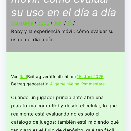
su uso en el día a día
Startseite
2026
Juni
15
Roby y la experiencia móvil: cómo evaluar su
uso en el día a día
Von
Ralf
Beitrag veröffentlicht am
15. Juni 2026
für
Beitrag gepostet in
Allgemein
Keine Kommentare
Roby
Cuando un jugador principiante abre una
y
plataforma como Roby desde el celular, lo que
la
experiencia
realmente está evaluando no es solo el
móvil:
catálogo de juegos: también está midiendo qué
cómo
tan claro es el flujo de depósito, qué tan fácil