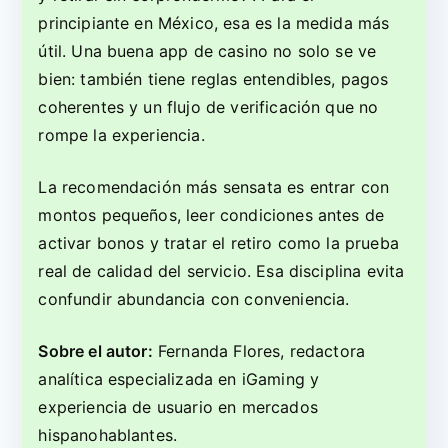
principiante en México, esa es la medida más
útil. Una buena app de casino no solo se ve
bien: también tiene reglas entendibles, pagos
coherentes y un flujo de verificación que no
rompe la experiencia.
La recomendación más sensata es entrar con
montos pequeños, leer condiciones antes de
activar bonos y tratar el retiro como la prueba
real de calidad del servicio. Esa disciplina evita
confundir abundancia con conveniencia.
Sobre el autor:
Fernanda Flores, redactora
analítica especializada en iGaming y
experiencia de usuario en mercados
hispanohablantes.