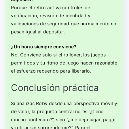
Porque el retiro activa controles de
verificación, revisión de identidad y
validaciones de seguridad que normalmente no
pesan igual al depositar.
¿Un bono siempre conviene?
No. Conviene solo si el rollover, los juegos
permitidos y tu ritmo de juego hacen razonable
el esfuerzo requerido para liberarlo.
Conclusión práctica
Si analizas Roby desde una perspectiva móvil y
de valor, la pregunta central no es “¿tiene
mucho contenido?”, sino “¿me deja jugar, pagar
y retirar sin sorprenderme?”. Para el