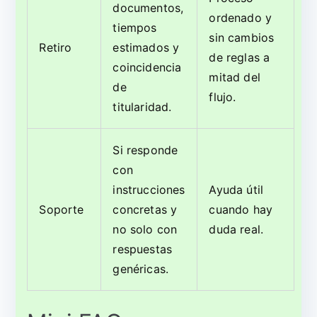
documentos,
ordenado y
tiempos
sin cambios
Retiro
estimados y
de reglas a
coincidencia
mitad del
de
flujo.
titularidad.
Si responde
con
instrucciones
Ayuda útil
Soporte
concretas y
cuando hay
no solo con
duda real.
respuestas
genéricas.