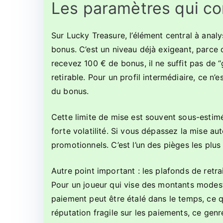
Les paramètres qui co
Sur Lucky Treasure, l’élément central à ana
bonus. C’est un niveau déjà exigeant, parce 
recevez 100 € de bonus, il ne suffit pas de “
retirable. Pour un profil intermédiaire, ce n’
du bonus.
Cette limite de mise est souvent sous-estimé
forte volatilité. Si vous dépassez la mise au
promotionnels. C’est l’un des pièges les plu
Autre point important : les plafonds de retr
Pour un joueur qui vise des montants modeste
paiement peut être étalé dans le temps, ce 
réputation fragile sur les paiements, ce genr