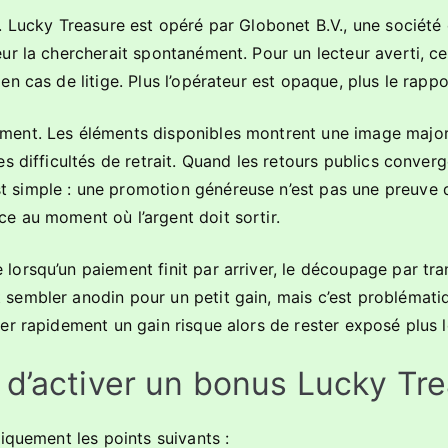
r. Lucky Treasure est opéré par Globonet B.V., une société
eur la chercherait spontanément. Pour un lecteur averti, ce 
 en cas de litige. Plus l’opérateur est opaque, plus le rapp
ement. Les éléments disponibles montrent une image majori
es difficultés de retrait. Quand les retours publics converg
simple : une promotion généreuse n’est pas une preuve de f
ce au moment où l’argent doit sortir.
 lorsqu’un paiement finit par arriver, le découpage par tr
t sembler anodin pour un petit gain, mais c’est problémat
iser rapidement un gain risque alors de rester exposé plus
 d’activer un bonus Lucky Tr
tiquement les points suivants :