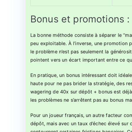
Bonus et promotions : c
La bonne méthode consiste à séparer le “mar
peu exploitable. À l’inverse, une promotion 
le problème n’est pas seulement la générosité
pointent vers un écart important entre ce que
En pratique, un bonus intéressant doit idéa
haute pour ne pas brider la stratégie, des res
wagering de 40x sur dépôt + bonus est déjà 
les problèmes ne s’arrêtent pas au bonus ma
Pour un joueur français, un autre facteur c
dépôt, mais avec un taux d’échec élevé sur 
contournent certaines frictions bancaires. Ce