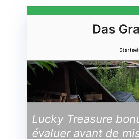
Zum
Inhalt
Das Gr
springen
Startsei
Lucky Treasure bonus
évaluer avant de mi