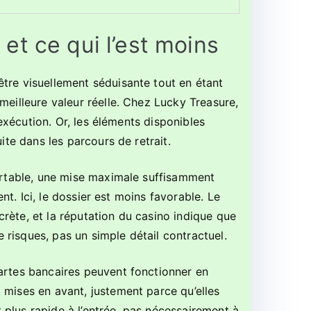
 et ce qui l’est moins
tre visuellement séduisante tout en étant
meilleure valeur réelle. Chez Lucky Treasure,
 exécution. Or, les éléments disponibles
ite dans les parcours de retrait.
portable, une mise maximale suffisamment
nt. Ici, le dossier est moins favorable. Le
rète, et la réputation du casino indique que
risques, pas un simple détail contractuel.
artes bancaires peuvent fonctionner en
 mises en avant, justement parce qu’elles
t plus rapide à l’entrée, pas nécessairement à