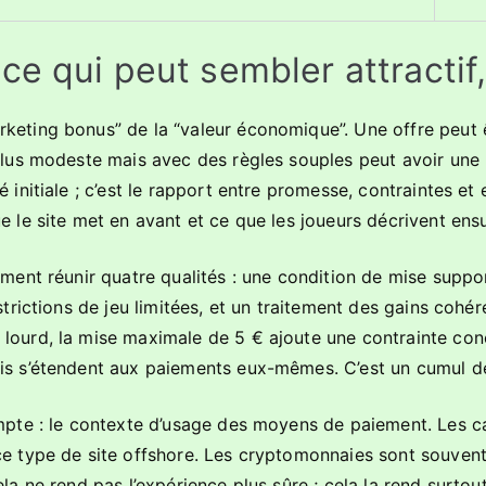
e qui peut sembler attractif,
keting bonus” de la “valeur économique”. Une offre peut ê
plus modeste mais avec des règles souples peut avoir une 
 initiale ; c’est le rapport entre promesse, contraintes et
 le site met en avant et ce que les joueurs décrivent ensu
lement réunir quatre qualités : une condition de mise sup
trictions de jeu limitées, et un traitement des gains cohére
lourd, la mise maximale de 5 € ajoute une contrainte conc
is s’étendent aux paiements eux-mêmes. C’est un cumul de 
ompte : le contexte d’usage des moyens de paiement. Les c
ce type de site offshore. Les cryptomonnaies sont souvent
la ne rend pas l’expérience plus sûre ; cela la rend surtou