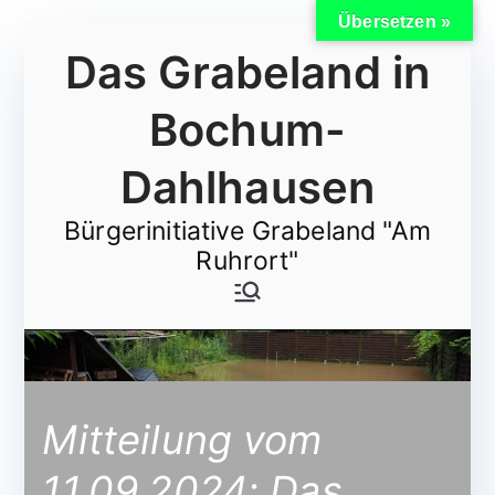
Übersetzen »
Zum
Das Grabeland in
Inhalt
springen
Bochum-
Dahlhausen
Bürgerinitiative Grabeland "Am
Ruhrort"
Mitteilung vom
11.09.2024: Das