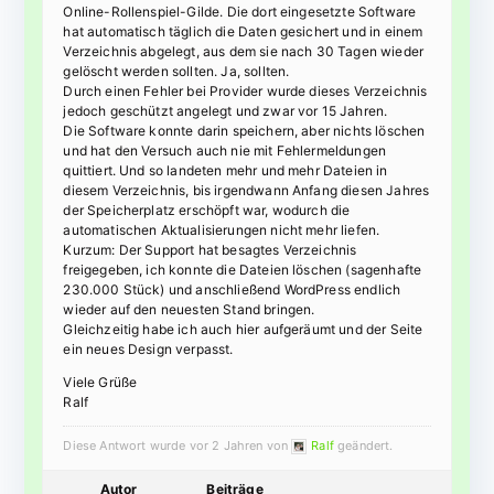
Online-Rollenspiel-Gilde. Die dort eingesetzte Software
hat automatisch täglich die Daten gesichert und in einem
Verzeichnis abgelegt, aus dem sie nach 30 Tagen wieder
gelöscht werden sollten. Ja, sollten.
Durch einen Fehler bei Provider wurde dieses Verzeichnis
jedoch geschützt angelegt und zwar vor 15 Jahren.
Die Software konnte darin speichern, aber nichts löschen
und hat den Versuch auch nie mit Fehlermeldungen
quittiert. Und so landeten mehr und mehr Dateien in
diesem Verzeichnis, bis irgendwann Anfang diesen Jahres
der Speicherplatz erschöpft war, wodurch die
automatischen Aktualisierungen nicht mehr liefen.
Kurzum: Der Support hat besagtes Verzeichnis
freigegeben, ich konnte die Dateien löschen (sagenhafte
230.000 Stück) und anschließend WordPress endlich
wieder auf den neuesten Stand bringen.
Gleichzeitig habe ich auch hier aufgeräumt und der Seite
ein neues Design verpasst.
Viele Grüße
Ralf
Diese Antwort wurde vor 2 Jahren von
Ralf
geändert.
Autor
Beiträge