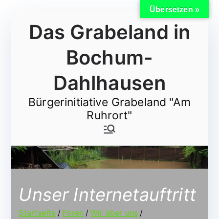
Übersetzen »
Zum
Das Grabeland in
Inhalt
springen
Bochum-
Dahlhausen
Bürgerinitiative Grabeland "Am
Ruhrort"
Unser Internetauftritt
Startseite
Foren
Wir über uns