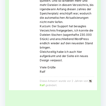
quittiert. Und so landeten mehr und
mehr Dateien in diesem Verzeichnis, bis
irgendwann Anfang diesen Jahres der
Speicherplatz erschöpft war, wodurch
die automatischen Aktualisierungen
nicht mehr liefen.
Kurzum: Der Support hat besagtes
Verzeichnis freigegeben, ich konnte die
Dateien löschen (sagenhafte 230.000
Stück) und anschließend WordPress
endlich wieder auf den neuesten Stand
bringen.
Gleichzeitig habe ich auch hier
aufgeräumt und der Seite ein neues
Design verpasst.
Viele Grüße
Ralf
Diese Antwort wurde vor 2 Jahren von
Ralf
geändert.