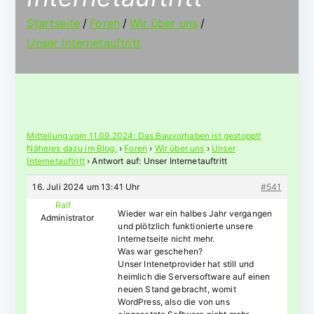
Startseite
Foren
Wir über uns
Unser Internetauftritt
Mitteilung vom 11.09.2024: Das Bauvorhaben ist gestoppt!
Näheres dazu im Blog.
›
Foren
›
Wir über uns
›
Unser
Internetauftritt
›
Antwort auf: Unser Internetauftritt
16. Juli 2024 um 13:41 Uhr
#541
Ralf
Wieder war ein halbes Jahr vergangen
Administrator
und plötzlich funktionierte unsere
Internetseite nicht mehr.
Was war geschehen?
Unser Intenetprovider hat still und
heimlich die Serversoftware auf einen
neuen Stand gebracht, womit
WordPress, also die von uns