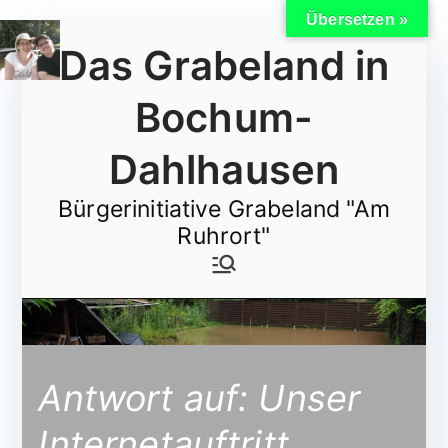
Übersetzen »
Zum
Das Grabeland in
Inhalt
springen
Bochum-
Dahlhausen
Bürgerinitiative Grabeland "Am
Ruhrort"
Antwort auf: Unser
Internetauftritt