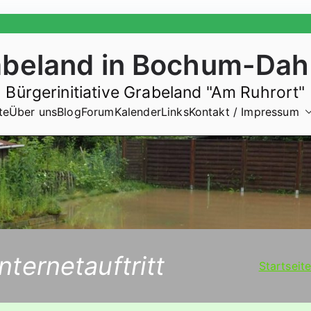
abeland in Bochum-Dah
Bürgerinitiative Grabeland "Am Ruhrort"
te
Über uns
Blog
Forum
Kalender
Links
Kontakt / Impressum
nternetauftritt
Startseit