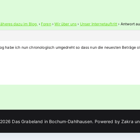
Näheres dazu im Blog.
›
Foren
›
Wir über uns
›
Unser Internetauftritt
›
Antwort auf
log habe ich nun chronologisch umgedreht so dass nun die neuesten Beträge o
 2026
Das Grabeland in Bochum-Dahlhausen
. Powered by
Zakra
u