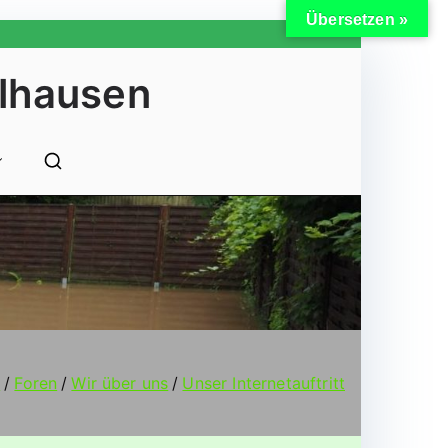
Übersetzen »
lhausen
e
Foren
Wir über uns
Unser Internetauftritt