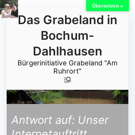
Übersetzen »
Zum
Das Grabeland in
Inhalt
springen
Bochum-
Dahlhausen
Bürgerinitiative Grabeland "Am
Ruhrort"
Antwort auf: Unser
Internetauftritt