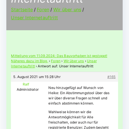
Startseite
Foren
Wir über uns
Unser Internetauftritt
Mitteilung vom 11.09.2024: Das Bauvorhaben ist gestoppt!
Näheres dazu im Blog.
›
Foren
›
Wir über uns
›
Unser
Internetauftritt
›
Antwort auf: Unser Internetauftritt
5. August 2021 um 15:28 Uhr
#165
Ralf
Neu hinzugefügt auf Wunsch von
Administrator
Heike: Ein Abstimmungstool über das
wir über diverse Fragen schnell und
einfach abstimmen können.
Wahlweise können wir die
Antwortmöglichkeit für Alle
freischalten, oder auch nur für
registrierte Benutzer. Zudem besteht