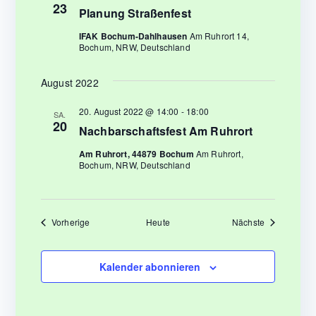
23
i
Planung Straßenfest
IFAK Bochum-Dahlhausen
Am Ruhrort 14,
o
Bochum, NRW, Deutschland
n
August 2022
20. August 2022 @ 14:00
-
18:00
SA.
20
Nachbarschaftsfest Am Ruhrort
Am Ruhrort, 44879 Bochum
Am Ruhrort,
Bochum, NRW, Deutschland
Veranstaltungen
Veranstaltun
Vorherige
Heute
Nächste
Kalender abonnieren