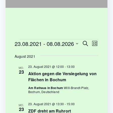
Veranstaltungen
23.08.2021
 - 
08.08.2026
V
V
S
L
u
e
i
D
e
c
s
August 2021
a
r
h
t
r
e
t
e
a
23. August 2021 @ 12:00
-
13:00
MO.
23
u
Aktion gegen die Versiegelung von
a
n
m
Flächen in Bochum
s
n
w
Am Rathaus in Bochum
Willi-Brandt-Platz,
t
Bochum, Deutschland
ä
s
a
h
23. August 2021 @ 13:30
-
15:00
t
l
MO.
l
23
ZDF dreht am Ruhrort