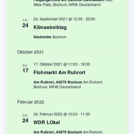
h
Wels-Platz, Bochum, NRW, Deutschland
a
v
e
24. September 2021 @ 13:00
-
20:00
FR.
i
24
Klimastreiktag
u
g
Stadtmitte
Bochum
n
a
t
Oktober 2021
d
i
17. Oktober 2021 @ 11:00
-
18:00
A
SO.
17
o
Flohmarkt Am Ruhrort
n
n
Am Ruhrort, 44879 Bochum
Am Ruhrort,
Bochum, NRW, Deutschland
s
i
Februar 2022
c
24. Februar 2022 @ 10:00
-
11:00
DO.
24
WDR LOkal
h
Am Ruhrort, 44879 Bochum
Am Ruhrort,