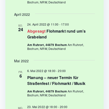
Bochum, NRW, Deutschland
t
e
April 2022
n
24. April 2022 @ 11:00
-
17:00
SO.
24
Abgesagt
Flohmarkt rund um’s
,
Grabeland
N
Am Ruhrort, 44879 Bochum
Am Ruhrort,
Bochum, NRW, Deutschland
a
Mai 2022
v
6. Mai 2022 @ 18:00
-
20:00
FR.
i
6
Planung – neuer Termin für
Straßenfest / Flohmarkt / Musik
g
Am Ruhrort, 44879 Bochum
Am Ruhrort,
a
Bochum, NRW, Deutschland
t
23. Mai 2022 @ 18:00
-
20:00
MO.