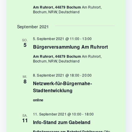
t
e
a
Am Ruhrort, 44879 Bochum
Am Ruhrort,
u
n
Bochum, NRW, Deutschland
l
n
.
t
September 2021
g
A
u
5. September 2021 @ 11:00
-
13:00
SO.
5
n
Bürgerversammlung Am Ruhrort
n
s
Am Ruhrort, 44879 Bochum
Am Ruhrort,
Bochum, NRW, Deutschland
g
i
c
e
8. September 2021 @ 18:00
-
20:00
MI.
8
h
Netzwerk-für-Bürgernahe-
n
Stadtentwicklung
t
S
online
e
n
u
11. September 2021 @ 10:00
-
18:00
SA.
-
11
Info-Stand zum Gabeland
c
N
Fußgängerzone am Bahnhof Dahlhausen
Otto-