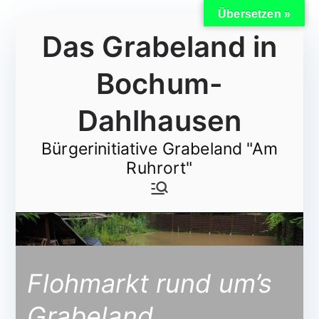
Übersetzen »
Zum
Das Grabeland in
Inhalt
springen
Bochum-
Dahlhausen
Bürgerinitiative Grabeland "Am
Ruhrort"
Flohmarkt rund um’s
Grabeland