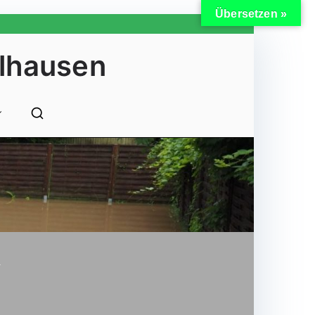
Übersetzen »
lhausen
k