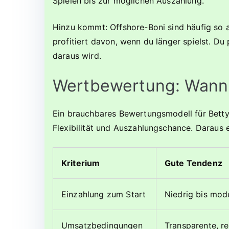
Spielen bis zur möglichen Auszahlung.
Hinzu kommt: Offshore-Boni sind häufig so a
profitiert davon, wenn du länger spielst. Du
daraus wird.
Wertbewertung: Wann e
Ein brauchbares Bewertungsmodell für Betty 
Flexibilität und Auszahlungschance. Daraus er
Kriterium
Gute Tendenz
Einzahlung zum Start
Niedrig bis mod
Umsatzbedingungen
Transparente, r