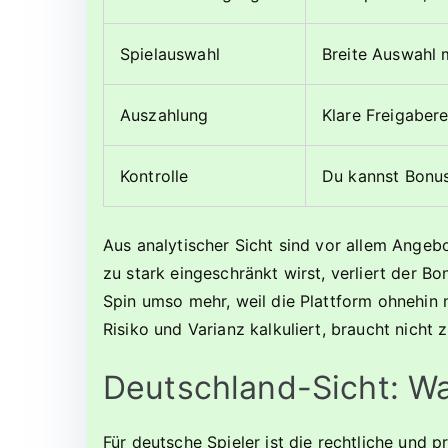
Spielauswahl
Breite Auswahl m
Auszahlung
Klare Freigaber
Kontrolle
Du kannst Bonu
Aus analytischer Sicht sind vor allem Angebo
zu stark eingeschränkt wirst, verliert der Bo
Spin umso mehr, weil die Plattform ohnehin 
Risiko und Varianz kalkuliert, braucht nicht 
Deutschland-Sicht: Wa
Für deutsche Spieler ist die rechtliche und