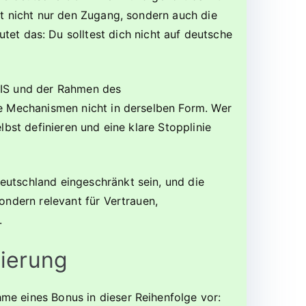
st nicht nur den Zugang, sondern auch die
t das: Du solltest dich nicht auf deutsche
ASIS und der Rahmen des
se Mechanismen nicht in derselben Form. Wer
lbst definieren und eine klare Stopplinie
eutschland eingeschränkt sein, und die
ondern relevant für Vertrauen,
.
vierung
me eines Bonus in dieser Reihenfolge vor: