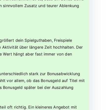
en sinnvollem Zusatz und teurer Ablenkung
rößert dein Spielguthaben, Freispiele
ktivität über längere Zeit hochhalten. Der
he Wert hängt aber fast immer von den
 unterschiedlich stark zur Bonusabwicklung
ählt vor allem, ob das Bonusgeld auf Titel mit
us Bonusgeld später bei der Auszahlung
eil oft richtig. Ein kleineres Angebot mit