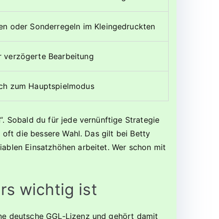
en oder Sonderregeln im Kleingedruckten
 verzögerte Bearbeitung
sch zum Hauptspielmodus
“. Sobald du für jede vernünftige Strategie
 oft die bessere Wahl. Das gilt bei Betty
riablen Einsatzhöhen arbeitet. Wer schon mit
s wichtig ist
eine deutsche GGL-Lizenz und gehört damit