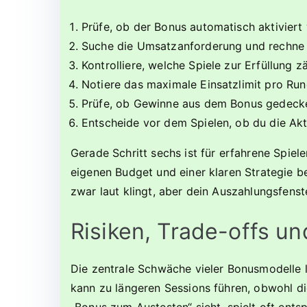
Prüfe, ob der Bonus automatisch aktivier
Suche die Umsatzanforderung und rechne s
Kontrolliere, welche Spiele zur Erfüllung 
Notiere das maximale Einsatzlimit pro Rund
Prüfe, ob Gewinne aus dem Bonus gedecke
Entscheide vor dem Spielen, ob du die Akti
Gerade Schritt sechs ist für erfahrene Spiele
eigenen Budget und einer klaren Strategie b
zwar laut klingt, aber dein Auszahlungsfenst
Risiken, Trade-offs u
Die zentrale Schwäche vieler Bonusmodelle l
kann zu längeren Sessions führen, obwohl di