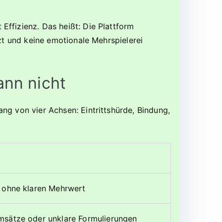
Effizienz. Das heißt: Die Plattform
tzt und keine emotionale Mehrspielerei
ann nicht
ng von vier Achsen: Eintrittshürde, Bindung,
 ohne klaren Mehrwert
sätze oder unklare Formulierungen