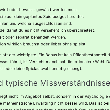
t wird oder bewusst gewählt werden muss.
ie auf dein geplantes Spielbudget herunter.
zählen und welche ausgeschlossen sind.
e, damit du es nicht versehentlich überschreitest.
lt oder separat behandelt werden.
on wirklich brauchst oder lieber ohne spielst.
r oft der wichtigste. Ein Bonus ist kein Pflichtbestandtei
esser fährst, ist Verzicht manchmal die rationalere Wahl. 
er oder deine Spielauswahl unnötig einengt.
nd typische Missverständniss
iegt nicht im Angebot selbst, sondern in der Psychologie
e mathematische Erwartung nicht besser wird. Das ist bei 