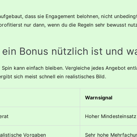
ufgebaut, dass sie Engagement belohnen, nicht unbedingt 
 profitierst nur dann, wenn du die Regeln sehr bewusst nu
in Bonus nützlich ist und w
Spin kann einfach bleiben. Vergleiche jedes Angebot entla
gibt sich meist schnell ein realistisches Bild.
Warnsignal
erat
Hoher Mindesteinsatz
ealistische Vorgaben
Sehr hohe Mehrfachum