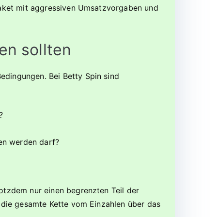
s Paket mit aggressiven Umsatzvorgaben und
en sollten
Bedingungen. Bei Betty Spin sind
?
ten werden darf?
rotzdem nur einen begrenzten Teil der
rn die gesamte Kette vom Einzahlen über das