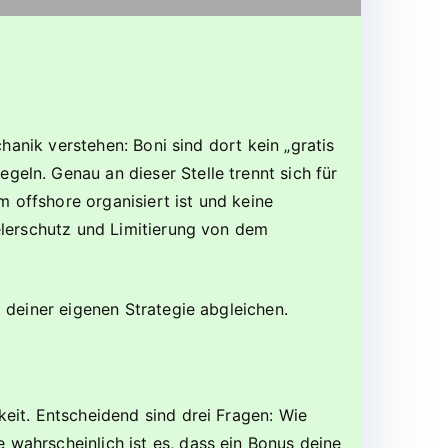
hanik verstehen: Boni sind dort kein „gratis
eln. Genau an dieser Stelle trennt sich für
m offshore organisiert ist und keine
elerschutz und Limitierung von dem
deiner eigenen Strategie abgleichen.
eit. Entscheidend sind drei Fragen: Wie
wahrscheinlich ist es, dass ein Bonus deine