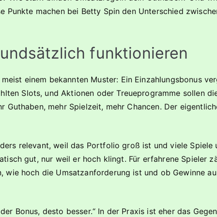
iese Punkte machen bei Betty Spin den Unterschied zwisch
undsätzlich funktionieren
meist einem bekannten Muster: Ein Einzahlungsbonus verg
ten Slots, und Aktionen oder Treueprogramme sollen die A
ehr Guthaben, mehr Spielzeit, mehr Chancen. Der eigentlic
ers relevant, weil das Portfolio groß ist und viele Spiele
tisch gut, nur weil er hoch klingt. Für erfahrene Spieler z
nn, wie hoch die Umsatzanforderung ist und ob Gewinne a
er Bonus, desto besser.“ In der Praxis ist eher das Gegent