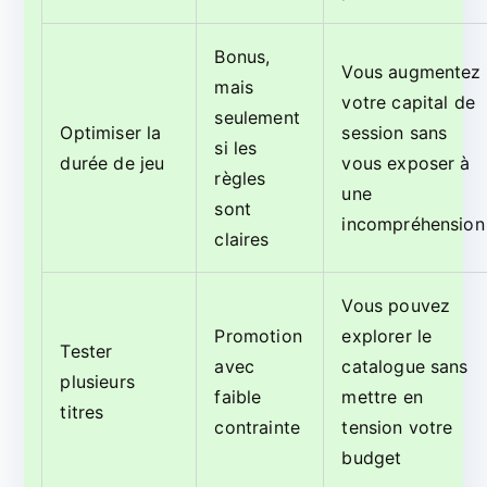
Bonus,
Vous augmentez
mais
votre capital de
seulement
Optimiser la
session sans
si les
durée de jeu
vous exposer à
règles
une
sont
incompréhension
claires
Vous pouvez
Promotion
explorer le
Tester
avec
catalogue sans
plusieurs
faible
mettre en
titres
contrainte
tension votre
budget