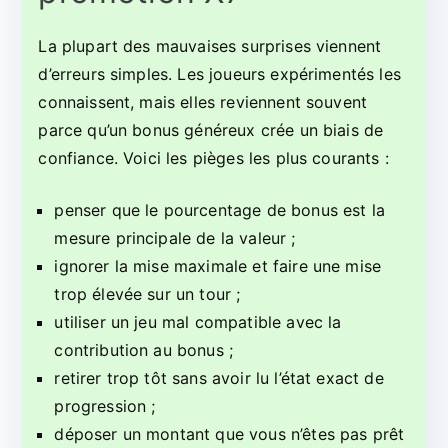
La plupart des mauvaises surprises viennent
d’erreurs simples. Les joueurs expérimentés les
connaissent, mais elles reviennent souvent
parce qu’un bonus généreux crée un biais de
confiance. Voici les pièges les plus courants :
penser que le pourcentage de bonus est la
mesure principale de la valeur ;
ignorer la mise maximale et faire une mise
trop élevée sur un tour ;
utiliser un jeu mal compatible avec la
contribution au bonus ;
retirer trop tôt sans avoir lu l’état exact de
progression ;
déposer un montant que vous n’êtes pas prêt