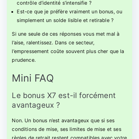
contrôle d’identité s’intensifie ?
Est-ce que je préfère vraiment un bonus, ou
simplement un solde lisible et retirable ?
Si une seule de ces réponses vous met mal à
l’aise, ralentissez. Dans ce secteur,
l’empressement coûte souvent plus cher que la
prudence.
Mini FAQ
Le bonus X7 est-il forcément
avantageux ?
Non. Un bonus n’est avantageux que si ses
conditions de mise, ses limites de mise et ses
règles de retrait restent compatibles avec votre