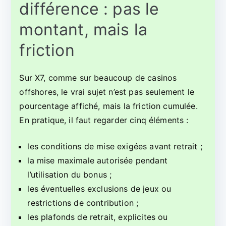
différence : pas le
montant, mais la
friction
Sur X7, comme sur beaucoup de casinos
offshores, le vrai sujet n’est pas seulement le
pourcentage affiché, mais la friction cumulée.
En pratique, il faut regarder cinq éléments :
les conditions de mise exigées avant retrait ;
la mise maximale autorisée pendant
l’utilisation du bonus ;
les éventuelles exclusions de jeux ou
restrictions de contribution ;
les plafonds de retrait, explicites ou