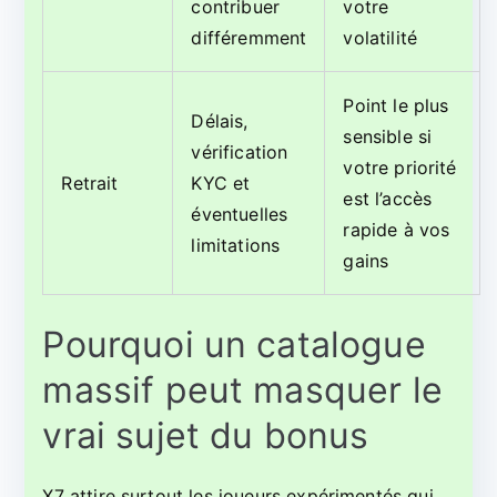
contribuer
votre
différemment
volatilité
Point le plus
Délais,
sensible si
vérification
votre priorité
Retrait
KYC et
est l’accès
éventuelles
rapide à vos
limitations
gains
Pourquoi un catalogue
massif peut masquer le
vrai sujet du bonus
X7 attire surtout les joueurs expérimentés qui