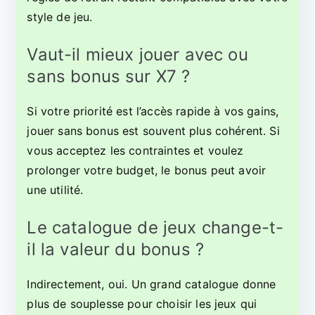
style de jeu.
Vaut-il mieux jouer avec ou
sans bonus sur X7 ?
Si votre priorité est l’accès rapide à vos gains,
jouer sans bonus est souvent plus cohérent. Si
vous acceptez les contraintes et voulez
prolonger votre budget, le bonus peut avoir
une utilité.
Le catalogue de jeux change-t-
il la valeur du bonus ?
Indirectement, oui. Un grand catalogue donne
plus de souplesse pour choisir les jeux qui