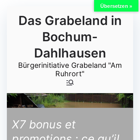
Übersetzen »
Zum
Das Grabeland in
Inhalt
springen
Bochum-
Dahlhausen
Bürgerinitiative Grabeland "Am
Ruhrort"
X7 bonus et
promotions : ce qu’il