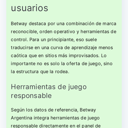
usuarios
Betway destaca por una combinación de marca
reconocible, orden operativo y herramientas de
control. Para un principiante, eso suele
traducirse en una curva de aprendizaje menos
caótica que en sitios más improvisados. Lo
importante no es solo la oferta de juego, sino
la estructura que la rodea.
Herramientas de juego
responsable
Según los datos de referencia, Betway
Argentina integra herramientas de juego
responsable directamente en el panel de