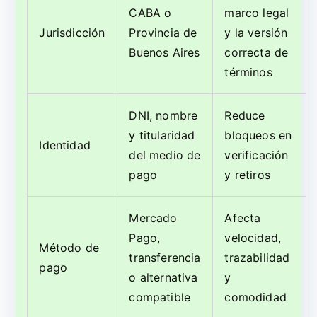
CABA o
marco legal
Jurisdicción
Provincia de
y la versión
Buenos Aires
correcta de
términos
DNI, nombre
Reduce
y titularidad
bloqueos en
Identidad
del medio de
verificación
pago
y retiros
Mercado
Afecta
Pago,
velocidad,
Método de
transferencia
trazabilidad
pago
o alternativa
y
compatible
comodidad