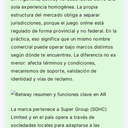
sola experiencia homogénea. La propia
estructura del mercado obliga a separar
jurisdicciones, porque el juego online está
regulado de forma provincial y no federal. En la
práctica, eso significa que un mismo nombre
comercial puede operar bajo marcos distintos
según dónde te encuentres. La diferencia no es
menor: afecta términos y condiciones,
mecanismos de soporte, validación de
identidad y vías de reclamo.
La marca pertenece a Super Group (SGHC)
Limited y en el país opera a través de
sociedades locales para adaptarse a las