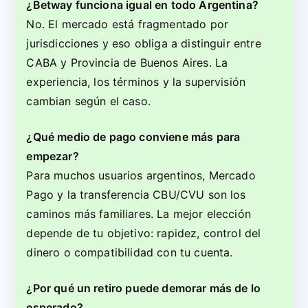
¿Betway funciona igual en todo Argentina?
No. El mercado está fragmentado por
jurisdicciones y eso obliga a distinguir entre
CABA y Provincia de Buenos Aires. La
experiencia, los términos y la supervisión
cambian según el caso.
¿Qué medio de pago conviene más para
empezar?
Para muchos usuarios argentinos, Mercado
Pago y la transferencia CBU/CVU son los
caminos más familiares. La mejor elección
depende de tu objetivo: rapidez, control del
dinero o compatibilidad con tu cuenta.
¿Por qué un retiro puede demorar más de lo
esperado?