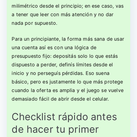
milimétrico desde el principio; en ese caso, vas
a tener que leer con más atención y no dar
nada por supuesto.
Para un principiante, la forma más sana de usar
una cuenta así es con una lógica de
presupuesto fijo: depositás solo lo que estás
dispuesto a perder, definís límites desde el
inicio y no perseguís pérdidas. Eso suena
básico, pero es justamente lo que más protege
cuando la oferta es amplia y el juego se vuelve
demasiado fácil de abrir desde el celular.
Checklist rápido antes
de hacer tu primer