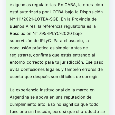
exigencias regulatorias. En CABA, la operación
está autorizada por LOTBA bajo la Disposición
N° 111/2021-LOTBA-SGE. En la Provincia de
Buenos Aires, la referencia regulatoria es la
Resolución N° 795-IPLYC-2020 bajo
supervisión de IPLyC. Para el usuario, la
conclusión práctica es simple: antes de
registrarte, confirmá que estás entrando al
entorno correcto para tu jurisdicción. Ese paso
evita confusiones legales y también errores de
cuenta que después son difíciles de corregir.
La experiencia institucional de la marca en
Argentina se apoya en una reputación de
cumplimiento alto. Eso no significa que todo
funcione sin fricción, pero sí que el producto se