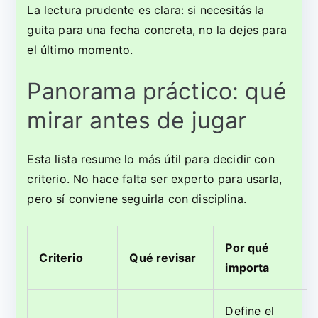
La lectura prudente es clara: si necesitás la
guita para una fecha concreta, no la dejes para
el último momento.
Panorama práctico: qué
mirar antes de jugar
Esta lista resume lo más útil para decidir con
criterio. No hace falta ser experto para usarla,
pero sí conviene seguirla con disciplina.
Por qué
Criterio
Qué revisar
importa
Define el