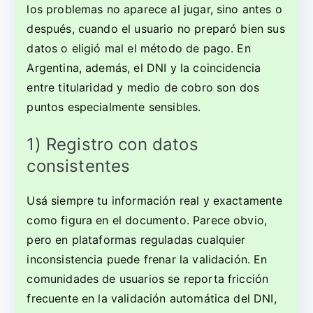
los problemas no aparece al jugar, sino antes o
después, cuando el usuario no preparó bien sus
datos o eligió mal el método de pago. En
Argentina, además, el DNI y la coincidencia
entre titularidad y medio de cobro son dos
puntos especialmente sensibles.
1) Registro con datos
consistentes
Usá siempre tu información real y exactamente
como figura en el documento. Parece obvio,
pero en plataformas reguladas cualquier
inconsistencia puede frenar la validación. En
comunidades de usuarios se reporta fricción
frecuente en la validación automática del DNI,