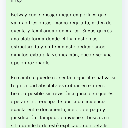
Betway suele encajar mejor en perfiles que
valoran tres cosas: marco regulado, orden de
cuenta y familiaridad de marca. Si vos querés
una plataforma donde el flujo esté más
estructurado y no te moleste dedicar unos
minutos extra a la verificación, puede ser una
opción razonable.
En cambio, puede no ser la mejor alternativa si
tu prioridad absoluta es cobrar en el menor
tiempo posible sin revisión alguna, o si querés
operar sin preocuparte por la coincidencia
exacta entre documento, medio de pago y
jurisdicción. Tampoco conviene si buscás un
sitio donde todo esté explicado con detalle