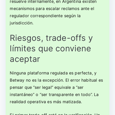
resuelve internamente, en Argentina existen
mecanismos para escalar reclamos ante el
regulador correspondiente según la
jurisdicción.
Riesgos, trade-offs y
límites que conviene
aceptar
Ninguna plataforma regulada es perfecta, y
Betway no es la excepción. El error habitual es
pensar que “ser legal” equivale a “ser
instantáneo” o “ser transparente en todo”. La
realidad operativa es más matizada.
El primer trade-off está en la verificación. Un