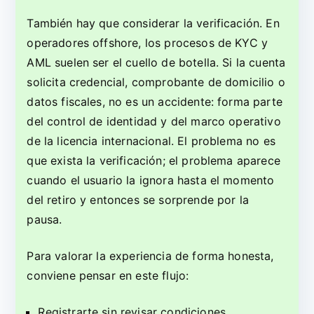
También hay que considerar la verificación. En
operadores offshore, los procesos de KYC y
AML suelen ser el cuello de botella. Si la cuenta
solicita credencial, comprobante de domicilio o
datos fiscales, no es un accidente: forma parte
del control de identidad y del marco operativo
de la licencia internacional. El problema no es
que exista la verificación; el problema aparece
cuando el usuario la ignora hasta el momento
del retiro y entonces se sorprende por la
pausa.
Para valorar la experiencia de forma honesta,
conviene pensar en este flujo:
Registrarte sin revisar condiciones