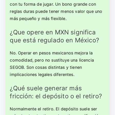
con tu forma de jugar. Un bono grande con
reglas duras puede tener menos valor que uno
más pequeño y más flexible.
¿Que opere en MXN significa
que está regulado en México?
No. Operar en pesos mexicanos mejora la
comodidad, pero no sustituye una licencia
SEGOB. Son cosas distintas y tienen
implicaciones legales diferentes.
¿Qué suele generar más
fricción: el depósito o el retiro?
Normalmente el retiro. El depósito suele ser