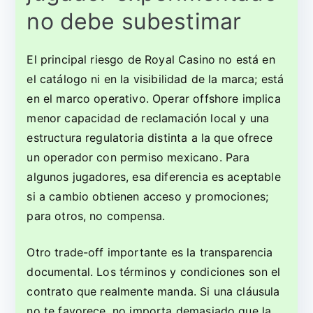
no debe subestimar
El principal riesgo de Royal Casino no está en
el catálogo ni en la visibilidad de la marca; está
en el marco operativo. Operar offshore implica
menor capacidad de reclamación local y una
estructura regulatoria distinta a la que ofrece
un operador con permiso mexicano. Para
algunos jugadores, esa diferencia es aceptable
si a cambio obtienen acceso y promociones;
para otros, no compensa.
Otro trade-off importante es la transparencia
documental. Los términos y condiciones son el
contrato que realmente manda. Si una cláusula
no te favorece, no importa demasiado que la