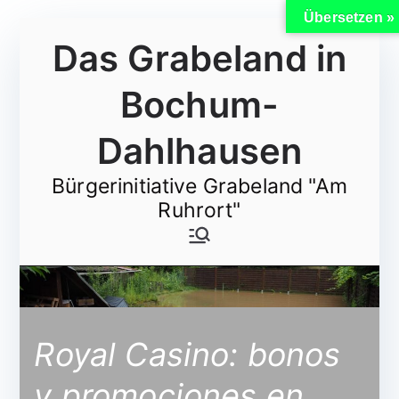
Übersetzen »
Zum
Das Grabeland in
Inhalt
springen
Bochum-
Dahlhausen
Bürgerinitiative Grabeland "Am
Ruhrort"
Royal Casino: bonos
y promociones en