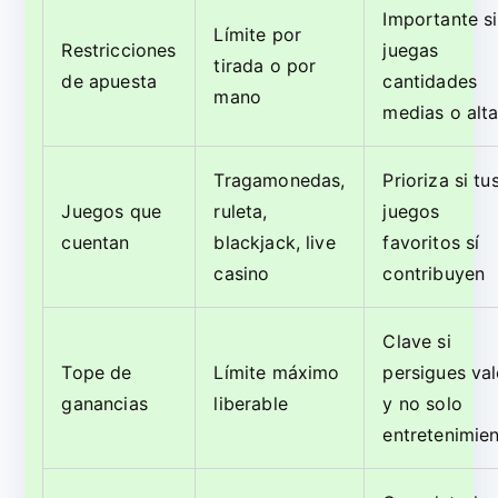
Importante si
Límite por
Restricciones
juegas
tirada o por
de apuesta
cantidades
mano
medias o alt
Tragamonedas,
Prioriza si tu
Juegos que
ruleta,
juegos
cuentan
blackjack, live
favoritos sí
casino
contribuyen
Clave si
Tope de
Límite máximo
persigues val
ganancias
liberable
y no solo
entretenimie