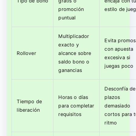
Tipo de bono
gratis o
encaja con t
promoción
estilo de jue
puntual
Multiplicador
Evita promos
exacto y
con apuesta
Rollover
alcance sobre
excesiva si
saldo bono o
juegas poco
ganancias
Desconfía de
Horas o días
plazos
Tiempo de
para completar
demasiado
liberación
requisitos
cortos para t
ritmo