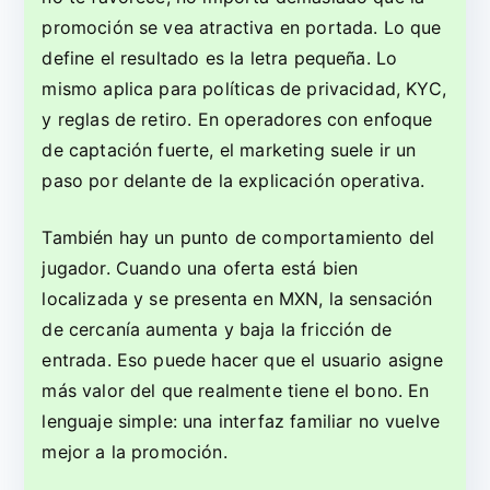
promoción se vea atractiva en portada. Lo que
define el resultado es la letra pequeña. Lo
mismo aplica para políticas de privacidad, KYC,
y reglas de retiro. En operadores con enfoque
de captación fuerte, el marketing suele ir un
paso por delante de la explicación operativa.
También hay un punto de comportamiento del
jugador. Cuando una oferta está bien
localizada y se presenta en MXN, la sensación
de cercanía aumenta y baja la fricción de
entrada. Eso puede hacer que el usuario asigne
más valor del que realmente tiene el bono. En
lenguaje simple: una interfaz familiar no vuelve
mejor a la promoción.