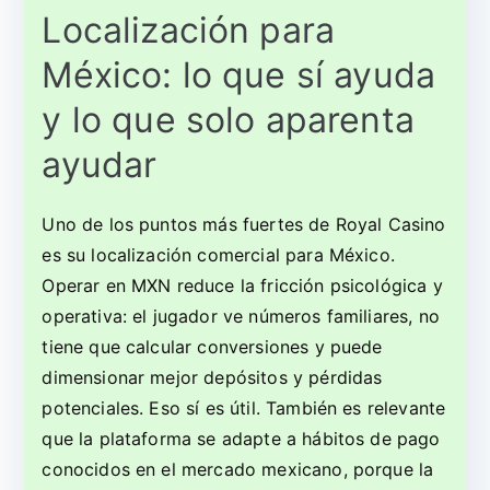
Localización para
México: lo que sí ayuda
y lo que solo aparenta
ayudar
Uno de los puntos más fuertes de Royal Casino
es su localización comercial para México.
Operar en MXN reduce la fricción psicológica y
operativa: el jugador ve números familiares, no
tiene que calcular conversiones y puede
dimensionar mejor depósitos y pérdidas
potenciales. Eso sí es útil. También es relevante
que la plataforma se adapte a hábitos de pago
conocidos en el mercado mexicano, porque la