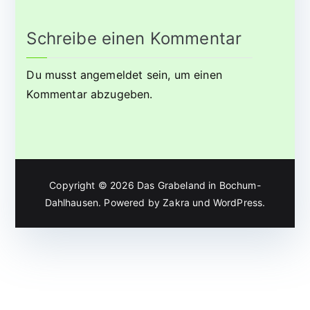
Schreibe einen Kommentar
Du musst
angemeldet
sein, um einen
Kommentar abzugeben.
Copyright © 2026
Das Grabeland in Bochum-
Dahlhausen
. Powered by
Zakra
und
WordPress
.