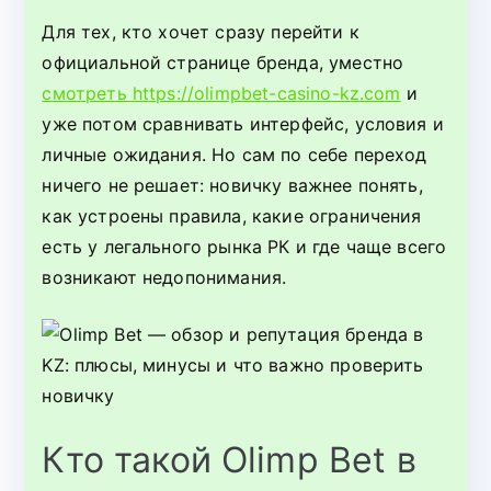
Для тех, кто хочет сразу перейти к
официальной странице бренда, уместно
смотреть https://olimpbet-casino-kz.com
и
уже потом сравнивать интерфейс, условия и
личные ожидания. Но сам по себе переход
ничего не решает: новичку важнее понять,
как устроены правила, какие ограничения
есть у легального рынка РК и где чаще всего
возникают недопонимания.
Кто такой Olimp Bet в