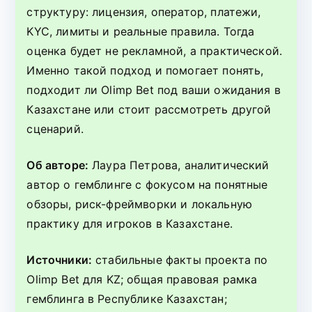
структуру: лицензия, оператор, платежи,
KYC, лимиты и реальные правила. Тогда
оценка будет не рекламной, а практической.
Именно такой подход и помогает понять,
подходит ли Olimp Bet под ваши ожидания в
Казахстане или стоит рассмотреть другой
сценарий.
Об авторе:
Лаура Петрова, аналитический
автор о гемблинге с фокусом на понятные
обзоры, риск-фреймворки и локальную
практику для игроков в Казахстане.
Источники:
стабильные факты проекта по
Olimp Bet для KZ; общая правовая рамка
гемблинга в Республике Казахстан;