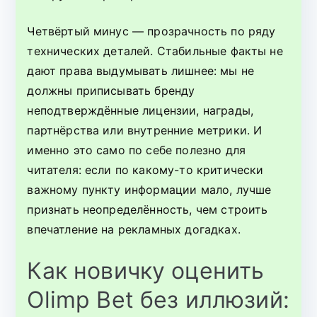
Четвёртый минус — прозрачность по ряду
технических деталей. Стабильные факты не
дают права выдумывать лишнее: мы не
должны приписывать бренду
неподтверждённые лицензии, награды,
партнёрства или внутренние метрики. И
именно это само по себе полезно для
читателя: если по какому-то критически
важному пункту информации мало, лучше
признать неопределённость, чем строить
впечатление на рекламных догадках.
Как новичку оценить
Olimp Bet без иллюзий: