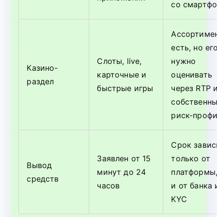
со смартфо
Ассортиме
есть, но ег
Слоты, live,
нужно
Казино-
карточные и
оценивать
раздел
быстрые игры
через RTP 
собственн
риск-проф
Срок завис
Заявлен от 15
только от
Вывод
минут до 24
платформы,
средств
часов
и от банка 
KYC