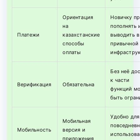
Ориентация
Новичку п
на
пополнять 
Платежи
казахстанские
выводить в
способы
привычной
оплаты
инфрастру
Без неё до
к части
Верификация
Обязательна
функций м
быть огран
Удобно для
Мобильная
повседневн
Мобильность
версия и
использова
приложения