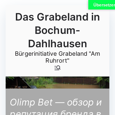
Übersetze
Zum
Das Grabeland in
Inhalt
springen
Bochum-
Dahlhausen
Bürgerinitiative Grabeland "Am
Ruhrort"
Olimp Bet — обзор и
репутация бренда в