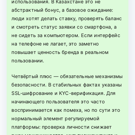
использования. В Казахстане это не
абстрактный бонус, а базовое ожидание:
люди хотят делать ставку, проверять баланс
и смотреть статус заявки со смартфона, а
не сидеть за компьютером. Если интерфейс
на телефоне не лагает, это заметно
повышает ценность бренда в реальном
пользовании.
Четвёртый плюс — обязательные механизмы
безопасности. В стабильных фактах указаны
SSL-шифрование и KYC-верификация. Для
начинающего пользователя это часто
воспринимается как помеха, но по сути это
нормальный элемент регулируемой
платформы: проверка личности снижает